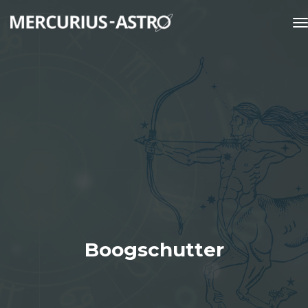
t
Boogschutter